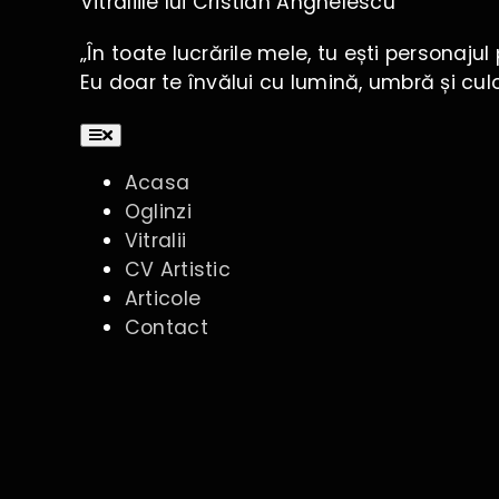
Vitraliile lui Cristian Anghelescu
„În toate lucrările mele, tu ești personajul 
Eu doar te învălui cu lumină, umbră și cul
Toggle
Navigation
Acasa
Oglinzi
Vitralii
CV Artistic
Articole
Contact